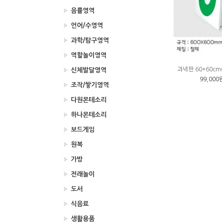
▶
음률영역
▶
언어/수영역
▶
과학/탐구영역
▶
역할놀이영역
과녁판 60*60c
▶
신체발달영역
99,000
▶
조작/쌓기영역
▶
다원몬테소리
▶
하나몬테소리
▶
보드게임
▶
원복
▶
가방
▶
전래놀이
▶
도서
▶
식음료
▶
생활용품