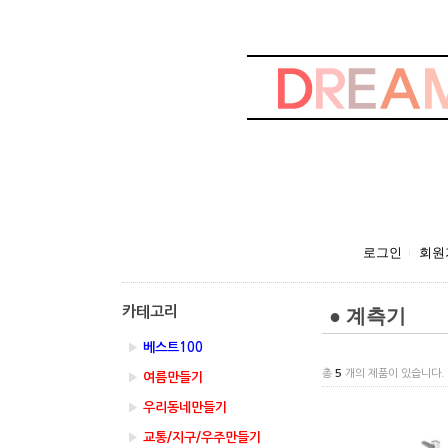
로그인
회원
● 계측기
카테고리
▶
베스트100
총
5
개의 제품이 있습니다.
▶
여름만들기
▶
우리동네만들기
▶
교통/지구/우주만들기