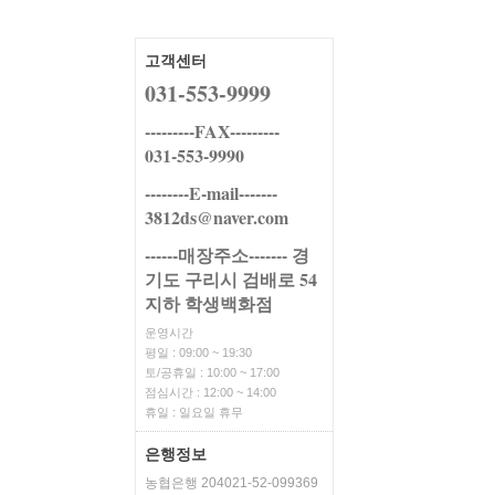
고객센터
031-553-9999
---------FAX---------
031-553-9990
--------E-mail-------
3812ds@naver.com
------매장주소------- 경
기도 구리시 검배로 54
지하 학생백화점
운영시간
평일 : 09:00 ~ 19:30
토/공휴일 : 10:00 ~ 17:00
점심시간 : 12:00 ~ 14:00
휴일 : 일요일 휴무
은행정보
농협은행 204021-52-099369