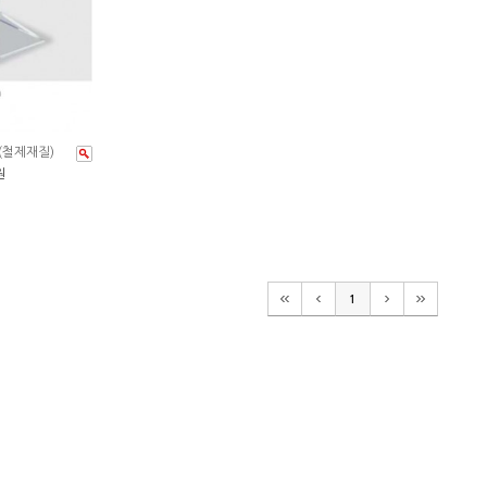
m(철제재질)
원
1