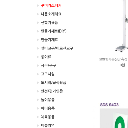
▶
꾸미기스티커
▶
나를소개해요
▶
신학기용품
▶
만들기세트(DIY)
▶
만들기재료
▶
실버교구/어르신교구
▶
종이류
일반형자동신장측정기/
0원
▶
사무/문구
▶
교구시설
▶
도시락/급식용품
▶
안전/평가인증
▶
놀이용품
▶
파티용품
▶
체육용품
▶
미술영역