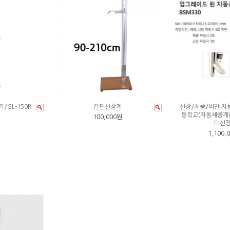
GL-150R
간편신장계
신장/체중/비만 자
등학교(자동체중계)-
180,000원
디신
1,100,