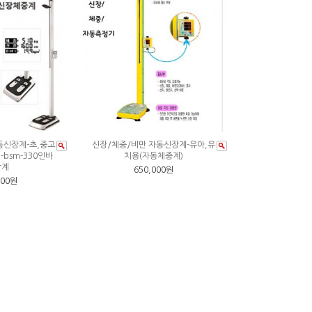
동신장계-초,중고
신장/체중/비만 자동신장계-유아,유
bsm-330인바
치용(자동체중계)
장계
650,000원
000원