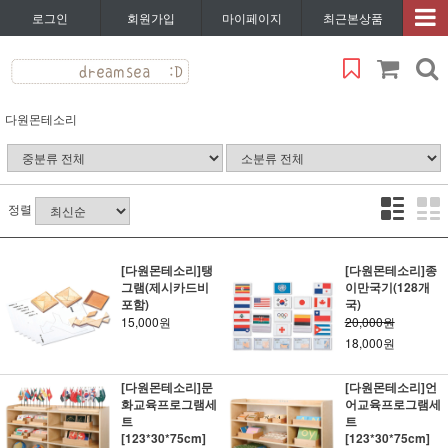
로그인
회원가입
마이페이지
최근본상품
다원몬테소리
정렬
[다원몬테소리]탱
[다원몬테소리]종
그램(제시카드비
이만국기(128개
포함)
국)
15,000원
20,000원
18,000원
[다원몬테소리]문
[다원몬테소리]언
화교육프로그램세
어교육프로그램세
트
트
[123*30*75cm]
[123*30*75cm]