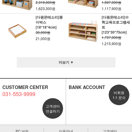
2,319,000원
1,597,000원
1,623,300원
1,117,900원
[다원몬테소리]종
[다원몬테소리]수
이박스
학교육프로그램세
[18*18*4cm]
트
[123*30*75cm]
30,000원
1,737,000원
21,000원
1,215,900원
더보기 ▼
CUSTOMER CENTER
BANK ACCOUNT
031-553-9999
비회원
1:1 문의
고객센터
연결하기
PC 버전
이용안내
고객센터