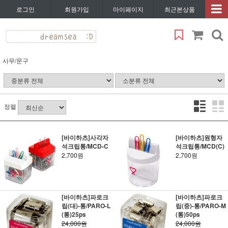
로그인
회원가입
마이페이지
최근본상품
사무/문구
정렬
[바이하츠]사각자
[바이하츠]원형자
석크립통/MCD-C
석크립통/MCD(C)
2,700원
2,700원
[바이하츠]파로크
[바이하츠]파로크
립(대)-통/PARO-L
립(중)-통/PARO-M
(통)25ps
(통)50ps
24,000원
24,000원