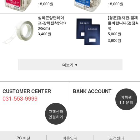
18,000원
18,000원
실리콘양면테이
[청운]결재판-결재
프-강력접착(약1/
를바랍니다(검정A
3/5cm)
4)
3,400원
5,000원
3,600원
더보기 ▼
CUSTOMER CENTER
BANK ACCOUNT
031-553-9999
비회원
1:1 문의
고객센터
연결하기
PC 버전
이용안내
고객센터