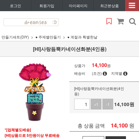
로그인
회원가입
마이페이지
최근본상품
만들기세트(DIY)
● 주제별만들기
● 계절과 특별한날
[HI]사랑듬뿍카네이션화분(4인용)
14,100
상품가
원
배송비
(조건)
지역별
[HI]사랑듬뿍카네이션화분(4인
용)
14,100
원
+1
-1
14,100
원
총 상품 금액
*[업체별도배송]
[HI]상품으로 5만원이상 무료배송