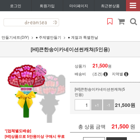
로그인
회원가입
마이페이지
최근본상품
만들기세트(DIY)
● 주제별만들기
● 계절과 특별한날
[HI]큰한송이카네이션썬캐쳐(5인용)
21,500
상품가
원
배송비
(조건)
지역별
[HI]큰한송이카네이션썬캐쳐(5
인용)
21,500
원
+1
-1
21,500
원
총 상품 금액
*[업체별도배송]
[HI]상품으로 5만원이상 구매시 무료