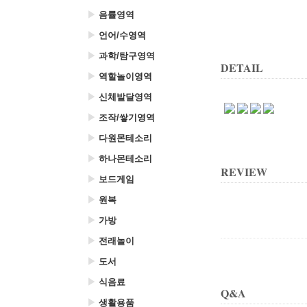
▶
음률영역
▶
언어/수영역
▶
과학/탐구영역
DETAIL
▶
역할놀이영역
▶
신체발달영역
▶
조작/쌓기영역
▶
다원몬테소리
▶
하나몬테소리
REVIEW
▶
보드게임
▶
원복
▶
가방
▶
전래놀이
▶
도서
▶
식음료
Q&A
▶
생활용품