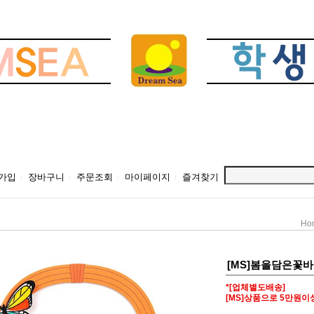
가입
장바구니
주문조회
마이페이지
즐겨찾기
Ho
[MS]봄을담은꽃바
*[업체별도배송]
[MS]상품으로 5만원이