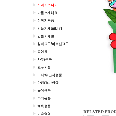
▶
꾸미기스티커
▶
나를소개해요
▶
신학기용품
▶
만들기세트(DIY)
▶
만들기재료
▶
실버교구/어르신교구
▶
종이류
▶
사무/문구
▶
교구시설
▶
도시락/급식용품
▶
안전/평가인증
▶
놀이용품
▶
파티용품
▶
체육용품
RELATED PRO
▶
미술영역