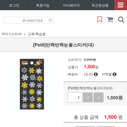
로그인
회원가입
마이페이지
최근본상품
꾸미기스티커
교육/학습용
[Petit]반짝반짝눈꽃스티커(대)
소비자가
2,000원
1,500
상품가
원
배송비
(조건)
지역별
[Petit]반짝반짝눈꽃스티커(대)
1,500
원
+1
-1
1,500
원
총 상품 금액