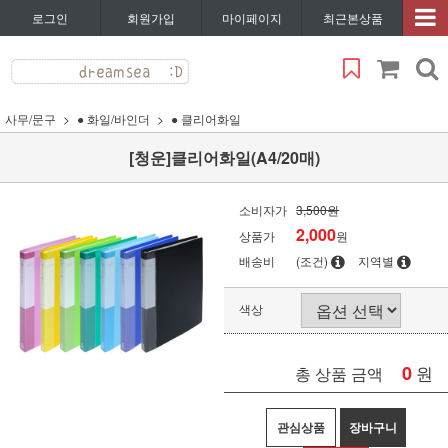
로그인
회원가입
마이페이지
최근본상품
사무/문구
● 화일/바인더
● 클리어화일
[청운]클리어화일(A4/20매)
소비자가
3,500원
2,000
상품가
원
배송비
(조건)
지역별
색상
0
원
총 상품 금액
관심상품
장바구니