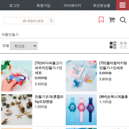
로그인
회원가입
마이페이지
최근본상품
여름만들기
정렬
[TD]바다속물고기
[TD]젤리썸머키링
파우치만들기-1인
만들기-1인세트
세트
5,000원
3,000원
3,800원
2,500원
만들기조개(혼합)5
[MH]손목시계물총
0g모양랜덤
1,100원
1,500원