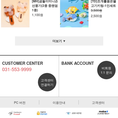
[MH]곰돌이미니손
[TD]조개를품은물
선풍기(2종 중랜덤
고기키링-1인세트
1종)
3,500원
1,100원
2,500원
더보기 ▼
CUSTOMER CENTER
BANK ACCOUNT
031-553-9999
비회원
1:1 문의
고객센터
연결하기
PC 버전
이용안내
고객센터