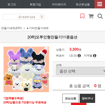
로그인
회원가입
마이페이지
최근본상품
만들기세트(DIY)
● 기타만들기세트
[OR]모루인형만들기11종옵션
3,300
상품가
원
배송비
(조건)
지역별
선택
0
원
총 상품 금액
*[업체별도배송]
관심상품
장바구니
[OR]상품으로 7만원이상 무료배송