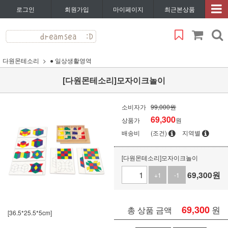
로그인
회원가입
마이페이지
최근본상품
다원몬테소리
● 일상생활영역
[다원몬테소리]모자이크놀이
소비자가
99,000원
69,300
상품가
원
배송비
(조건)
지역별
[다원몬테소리]모자이크놀이
69,300
원
+1
-1
69,300
원
총 상품 금액
[36.5*25.5*5cm]